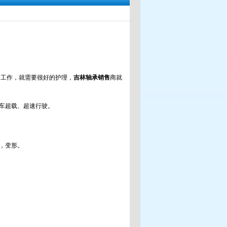
工作，就需要很好的护理，
吉林轴承销售
商就
车超载、超速行驶。
松旷，变形。
。