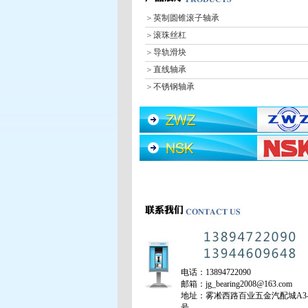
＞
英制圆锥滚子轴承
＞
滚珠丝杠
＞
导轨滑块
＞
直线轴承
＞
不锈钢轴承
＞
深沟球轴承
＞
调心球轴承
＞
圆柱滚子轴承
＞
调心滚子轴承
＞
圆锥滚子轴承
＞
推力球轴承
＞
推力调心滚子轴承
＞
润滑油
＞
轴承皮带
＞
轴承加热器
电话：13894722090
＞
密封件
邮箱：jg_bearing2008@163.com
＞
角接触球轴承
地址：雾凇西路百业五金汽配城A3-
号