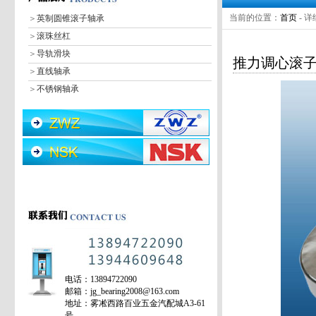
当前的位置：
首页
- 
＞
英制圆锥滚子轴承
＞
滚珠丝杠
＞
导轨滑块
推力调心滚
＞
直线轴承
＞
不锈钢轴承
＞
深沟球轴承
＞
调心球轴承
＞
圆柱滚子轴承
＞
调心滚子轴承
＞
圆锥滚子轴承
＞
推力球轴承
＞
推力调心滚子轴承
＞
润滑油
＞
轴承皮带
＞
轴承加热器
电话：13894722090
＞
密封件
邮箱：jg_bearing2008@163.com
＞
角接触球轴承
地址：雾凇西路百业五金汽配城A3-61
号