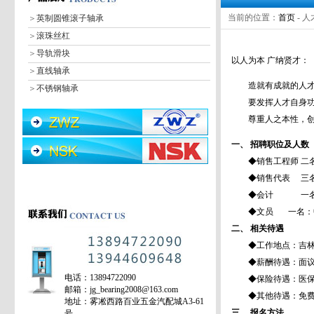
当前的位置：
首页
- 
＞
英制圆锥滚子轴承
＞
滚珠丝杠
＞
导轨滑块
以人为本 广纳贤才：
＞
直线轴承
造就有成就的人才个
＞
不锈钢轴承
要发挥人才自身功能
＞
深沟球轴承
尊重人之本性，创
＞
调心球轴承
＞
圆柱滚子轴承
一、
招聘职位及人数
＞
调心滚子轴承
◆销售工程师 二名
＞
圆锥滚子轴承
◆销售代表 三名：
＞
推力球轴承
◆会计 一名： 
＞
推力调心滚子轴承
◆文员 一名：中
＞
润滑油
二、
相关待遇
◆工作地点：吉林市吉
＞
轴承皮带
◆薪酬待遇：面议
＞
轴承加热器
电话：13894722090
◆保险待遇：医保
＞
密封件
邮箱：jg_bearing2008@163.com
◆其他待遇：免费
＞
角接触球轴承
地址：雾凇西路百业五金汽配城A3-61
三、
报名方法
号