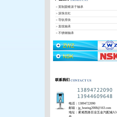
＞
英制圆锥滚子轴承
＞
滚珠丝杠
＞
导轨滑块
＞
直线轴承
＞
不锈钢轴承
＞
深沟球轴承
＞
调心球轴承
＞
圆柱滚子轴承
＞
调心滚子轴承
＞
圆锥滚子轴承
＞
推力球轴承
＞
推力调心滚子轴承
＞
润滑油
＞
轴承皮带
＞
轴承加热器
电话：13894722090
＞
密封件
邮箱：jg_bearing2008@163.com
＞
角接触球轴承
地址：雾凇西路百业五金汽配城A3-
号