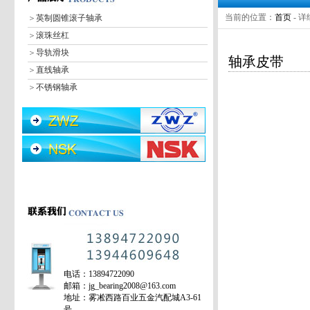
当前的位置：
首页
- 
＞
英制圆锥滚子轴承
＞
滚珠丝杠
＞
导轨滑块
轴承皮带
＞
直线轴承
＞
不锈钢轴承
＞
深沟球轴承
＞
调心球轴承
＞
圆柱滚子轴承
＞
调心滚子轴承
＞
圆锥滚子轴承
＞
推力球轴承
＞
推力调心滚子轴承
＞
润滑油
＞
轴承皮带
＞
轴承加热器
电话：13894722090
＞
密封件
邮箱：jg_bearing2008@163.com
＞
角接触球轴承
地址：雾凇西路百业五金汽配城A3-61
号